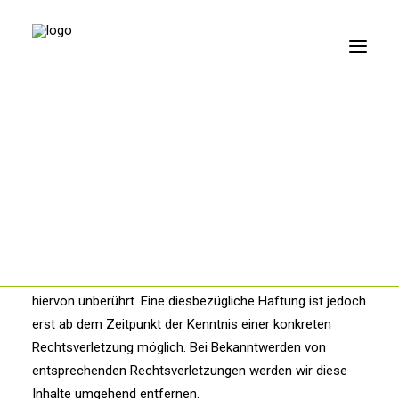
Haftung für Inhalte
Als Diensteanbieter sind wir gemäß § 7 Abs.1 TMG für
Stimme
eigene Inhalte auf diesen Seiten nach den allgemeinen
Sprache
Gesetzen verantwortlich. Nach §§ 8 bis 10 TMG sind wir
Sprechen
Schlucken
als Diensteanbieter jedoch nicht verpflichtet, übermittelte
Hören
oder gespeicherte fremde Informationen zu überwachen
Sonstiges
oder nach Umständen zu forschen, die auf eine
rechtswidrige Tätigkeit hinweisen. Verpflichtungen zur
Entfernung oder Sperrung der Nutzung von
Informationen nach den allgemeinen Gesetzen bleiben
hiervon unberührt. Eine diesbezügliche Haftung ist jedoch
erst ab dem Zeitpunkt der Kenntnis einer konkreten
Rechtsverletzung möglich. Bei Bekanntwerden von
entsprechenden Rechtsverletzungen werden wir diese
Inhalte umgehend entfernen.