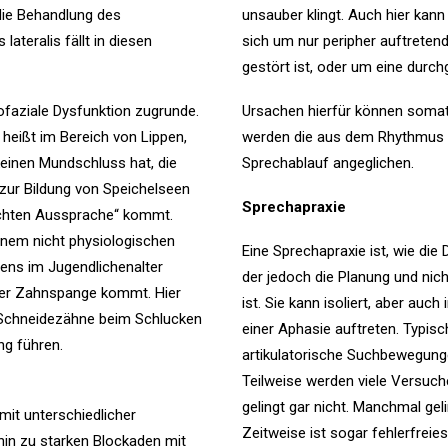
die Behandlung des
unsauber klingt. Auch hier kan
ateralis fällt in diesen
sich um nur peripher auftreten
gestört ist, oder um eine durc
faziale Dysfunktion zugrunde.
Ursachen hierfür können somati
 heißt im Bereich von Lippen,
werden die aus dem Rhythmus 
einen Mundschluss hat, die
Sprechablauf angeglichen.
zur Bildung von Speichelseen
Sprechapraxie
uchten Aussprache“ kommt.
inem nicht physiologischen
Eine Sprechapraxie ist, wie die
ens im Jugendlichenalter
der jedoch die Planung und ni
ner Zahnspange kommt. Hier
ist. Sie kann isoliert, aber auc
 Schneidezähne beim Schlucken
einer Aphasie auftreten. Typis
ng führen.
artikulatorische Suchbewegung
Teilweise werden viele Versuc
gelingt gar nicht. Manchmal ge
mit unterschiedlicher
Zeitweise ist sogar fehlerfrei
hin zu starken Blockaden mit