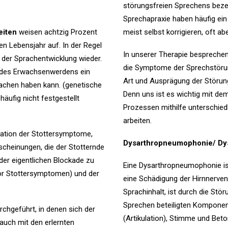
störungsfreien Sprechens bezeic
Sprechapraxie haben häufig ein
eiten
weisen achtzig Prozent
meist selbst korrigieren, oft ab
en Lebensjahr auf. In der Regel
In unserer Therapie bespreche
der Sprachentwicklung wieder.
die Symptome der Sprechstörun
fe des Erwachsenwerdens ein
Art und Ausprägung der Störun
sachen haben kann. (genetische
Denn uns ist es wichtig mit de
äufig nicht festgestellt
Prozessen mithilfe unterschied
arbeiten.
ikation der Stottersymptome,
Dysarthropneumophonie/ Dys
heinungen, die der Stotternde
 der eigentlichen Blockade zu
Eine Dysarthropneumophonie is
vor Stottersymptomen) und der
eine Schädigung der Hirnnerven 
Sprachinhalt, ist durch die Stö
Sprechen beteiligten Kompone
chgeführt, in denen sich der
(Artikulation), Stimme und Bet
auch mit den erlernten