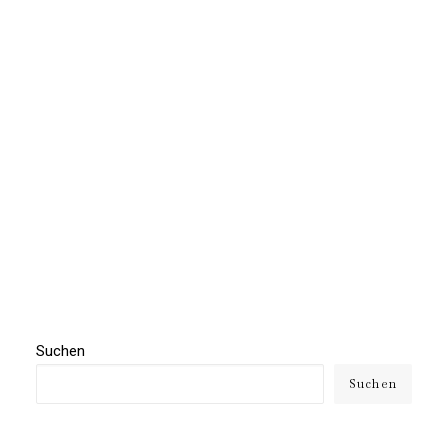
by NancyVorpahl
Suchen
Suchen