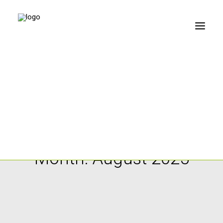
Stimme
Sprache
Sprechen
Schlucken
Hören
Sonstiges
Month: August 2025